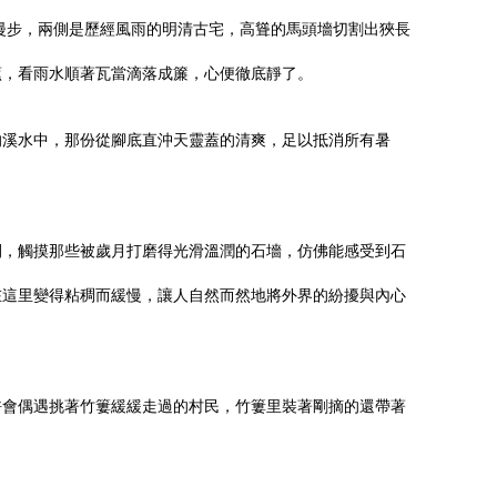
漫步，兩側是歷經風雨的明清古宅，高聳的馬頭墻切割出狹長
蕉，看雨水順著瓦當滴落成簾，心便徹底靜了。
的溪水中，那份從腳底直沖天靈蓋的清爽，足以抵消所有暑
間，觸摸那些被歲月打磨得光滑溫潤的石墻，仿佛能感受到石
在這里變得粘稠而緩慢，讓人自然而然地將外界的紛擾與內心
許會偶遇挑著竹簍緩緩走過的村民，竹簍里裝著剛摘的還帶著