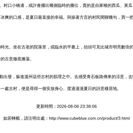
”。村口小橋邊，或許會擺出幾個臨時的攤位，賣的是自家種的西瓜、黃
著冰爽的口感，是夏日最直接的幸福。與操著方言的村民閑聊幾句，買一
的時光。坐在古老的院落里，或臨水的平臺上，抬頭可見比城市明亮數倍
靜的古意徹底滌蕩。
主動出發，躲進溫州這些古村的肌理之中。去感受青石板路傳來的涼意，
尋一處古村，便是尋得一個安放身心、度過漫漫夏日的詩意棲居地。
更新時間：2026-08-06 23:38:06
如若轉載，請注明出處：http://www.cubeblue.com.cn/product/3.html