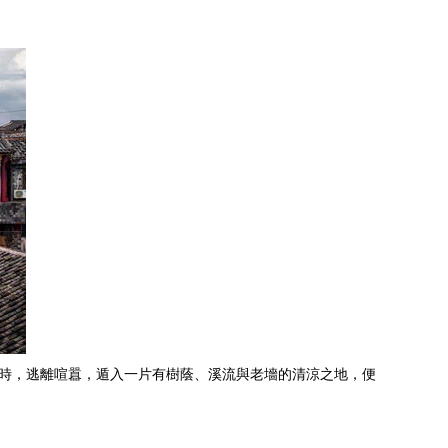
此時，逃離喧囂，遁入一片有樹蔭、溪流與老墻的清涼之地，便
。