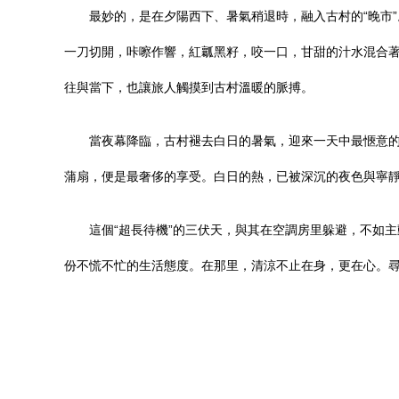
最妙的，是在夕陽西下、暑氣稍退時，融入古村的“晚市
一刀切開，咔嚓作響，紅瓤黑籽，咬一口，甘甜的汁水混合
往與當下，也讓旅人觸摸到古村溫暖的脈搏。
當夜幕降臨，古村褪去白日的暑氣，迎來一天中最愜意
蒲扇，便是最奢侈的享受。白日的熱，已被深沉的夜色與寧
這個“超長待機”的三伏天，與其在空調房里躲避，不如
份不慌不忙的生活態度。在那里，清涼不止在身，更在心。