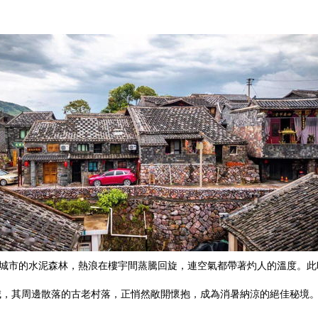
著城市的水泥森林，熱浪在樓宇間蒸騰回旋，連空氣都帶著灼人的溫度。
城，其周邊散落的古老村落，正悄然敞開懷抱，成為消暑納涼的絕佳秘境