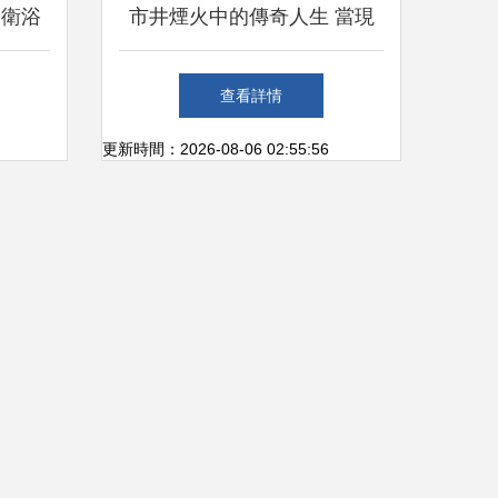
高衛浴
市井煙火中的傳奇人生 當現
秘密
實比偶像劇更跌宕
查看詳情
更新時間：2026-08-06 02:55:56