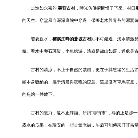
走進如永嘉的
芙蓉古村
，時光仿佛瞬間慢了下來。村口
的天空。穿堂風自深深庭院中穿過，帶著老木與青苔的濕潤
若要親水，
楠溪江畔的蒼坡古村
則不可錯過。溪水清澈
氣。看水中卵石斑駁，小魚嬉游，遠處是黛山如屏，近處是
古村的清涼，不止于自然的饋贈，更在于其悠緩的生活節
頭本身吸納的、屬于清晨與夜晚的涼意。這里沒有車馬喧囂
的焦灼一并放下。
古村的魅力，遠不止靜謐。所謂“尋街市”，尋的正是那
露水的瓜果；在瑞安的一些古鎮老街，午后可能傳來叮叮當