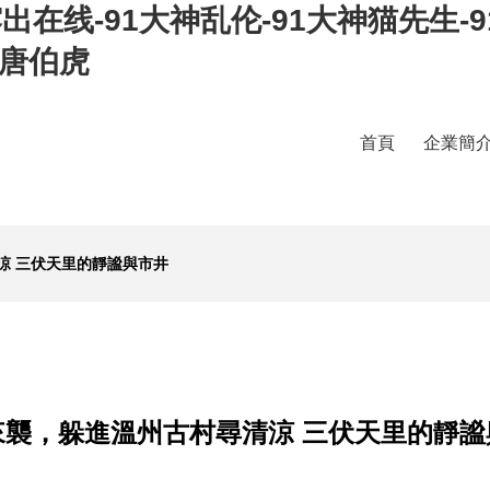
露出在线-91大神乱伦-91大神猫先生-
神唐伯虎
首頁
企業簡
涼 三伏天里的靜謐與市井
來襲，躲進溫州古村尋清涼 三伏天里的靜謐