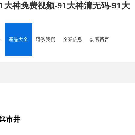
91大神免费视频-91大神清无码-91大
介
產品大全
聯系我們
企業信息
訪客留言
與市井