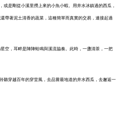
瓜，或是剛從小溪里撈上來的小魚小蝦。用井水冰鎮過的西瓜，
把還帶著泥土清香的蔬菜，這種簡單而真實的交易，連接起過
的星空，耳畔是陣陣蛙鳴與溪流協奏。此時，一盞清茶，一把
去聆聽穿越百年的穿堂風，去品嘗最地道的井水西瓜，去邂逅一