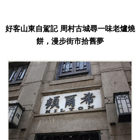
好客山東自駕記 周村古城尋一味老爐燒
餅，漫步街市拾舊夢