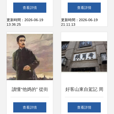
亞 在街市中尋覓十
情體驗指南與不重
查看詳情
查看詳情
九世紀的味覺印記
復的民俗文化路線
更新時間：2026-06-19
更新時間：2026-06-19
13:36:25
21:11:13
讀懂“他媽的” 從街
好客山東自駕記 周
市罵聲到國民精神
村古城尋一味老爐
查看詳情
查看詳情