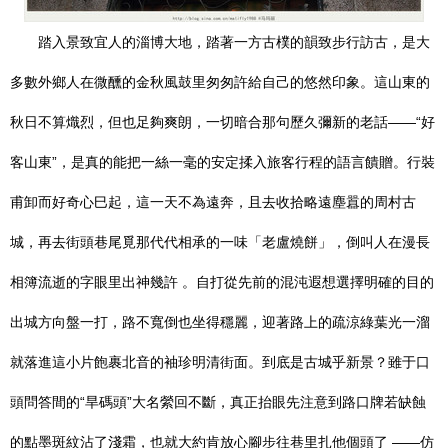
踏入景致宜人的淄博大地，踏著一方古樸的韻致步行訪古，是大
多數外鄉人在微醺的金秋風鼓里匆匆許給自己的悠然印象。這山東的
秋日不算熾烈，但也足夠爽朗，一切暗合那句歷久彌新的老話——“好
客山東”，是真的能把一絲一毫的安定揉入旅客行程的語言饋贈。行裝
甫卸而好奇心巳起，這一天不為遠奔，且去收拾略遠塵囂的周村古
城，再去街頭巷尾覓那代代相承的一味「老盧燒餅」，倒叫人在漫長
相簿流逝的字眼里出神幾許 。自打從先前的混沌遐想選擇明確的目的
出城方向盤一打，路不寬倒也坐得穩麗，迎著路上的疏涼綠葉光一溜
就落進這小片飽裹北音的袖珍明清街面。到底是古城乎新景？雖于口
頭問答間的“旱碼頭”大名縈回不斷，真正抬眼先注意到路口牌若缺蝕
的點墨斑紋沾了淺霜，也就大約肯放心腳步往巷里扎他個頭了 ——仿