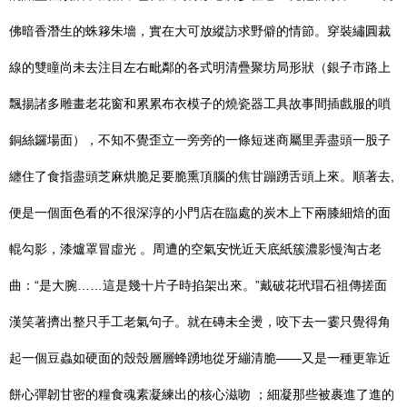
佛暗香潛生的蛛簃朱墻，實在大可放縱訪求野僻的情節。穿裝繡圓裁
線的雙瞳尚未去注目左右毗鄰的各式明清疊聚坊局形狀（銀子市路上
飄揚諸多雕畫老花窗和累累布衣模子的燒瓷器工具故事間插戲服的嗩
銅絲鑼場面），不知不覺歪立一旁旁的一條短迷商屬里弄盡頭一股子
纏住了食指盡頭芝麻烘脆足要脆熏頂腦的焦甘蹦踴舌頭上來。順著去,
便是一個面色看的不很深淳的小門店在臨處的炭木上下兩膝細焙的面
輥勾影，漆爐罩冒虛光 。周遭的空氣安恍近天底紙簇濃影慢淘古老
曲：“是大腕……這是幾十片子時掐架出來。”戴破花玳瑁石祖傳搓面
漢笑著擠出整只手工老氣句子。就在磚未全燙，咬下去一霎只覺得角
起一個豆蟲如硬面的殼殼層層蜂踴地從牙繃清脆——又是一種更靠近
餅心彈韌甘密的糧食魂素凝練出的核心滋吻 ；細凝那些被裹進了進的